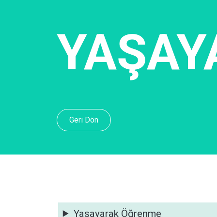
YAŞAY
Geri Dön
Yaşayarak Öğrenme